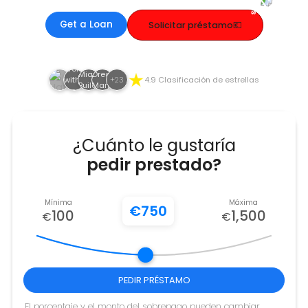
Get a Loan
Solicitar préstamo💶
+23
4.9 Clasificación de estrellas
¿Cuánto le gustaría
pedir prestado?
Mínima
Máxima
€
750
100
1,500
€
€
PEDIR PRÉSTAMO
El porcentaje y el monto del sobrepago pueden cambiar