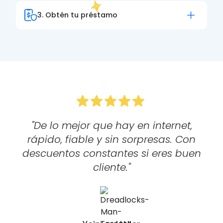
segura a través de nuestro sistema online.
3. Obtén tu préstamo
Utilizamos la tecnología más avanzada para
proteger tus datos.
Una vez aprobado, recibe tus fondos
directamente en tu tarjeta bancaria. ¡Así de
fácil!
"De lo mejor que hay en internet,
rápido, fiable y sin sorpresas. Con
r
descuentos constantes si eres buen
cliente."