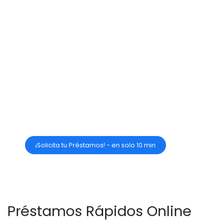
estudia las condiciones de cada uno
de ellos.
Pide el dinero que sepas que vas a ser
capaz de devolver.
No te dejes ninguna pregunta en el
tintero, si te surge alguna duda, ponte
en contacto con la entidad que te
haya concedido tu microcrédito
rápido online.
¡Solicita tu Préstamos! - en solo 10 min
Préstamos Rápidos Online