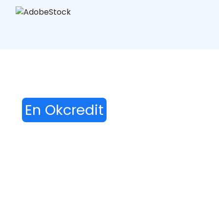
En Okcredit
Te
Ayudamos A Encontrar
La Solución Con Los
Microcréditos Rápidos
Online.
El dinero no debería ser un problema