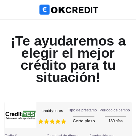
Sobre Okcredit
¡Te ayudaremos a
elegir el mejor
crédito para tu
situación!
Periodo de tiempo
Tipo de préstamo
credityes.es
Corto plazo
180
días
Tarifa ()
Aprobación en